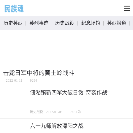
历史英烈
英烈事迹
历史战役
纪念场馆
英烈报道
击毙日军中将的黄土岭战斗
2022-01-11
9294
佃湖镇新四军大破日伪“奇袭作战”
历史战役
2022-01-09
7861 次
六十九师解放溧阳之战