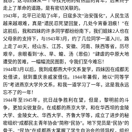
我想，这与四妹从一个寻找光明的有热血的青年，后来终于
走上了革命的道路，是有密切关联的。
1943年，北平已沦陷了6年，日寇多次“治安强化”，人民生活
越来越艰难，真是“遗民忍死望回复，几处今宵垂泪痕！”在
这前后，我和四妹的许多同学都纷纷南下，我们姐妹2人也在
父母亲的支持下，与1943年3月，约了几位同学一道入川，路
上走了40天，经山东、江苏、安徽、河南、陕西等省，历尽
艰辛，亲眼看到“水、旱、蝗、汤（恩伯）”肆虐的中原大地
遭受的苦难，一幅幅流民图影，令我们至今难忘！
1944年3月以后，我到成都燕大中文系复学，四妹因在成都无
处借读，就到重庆亲戚家借住。1944年暑假，她以“同等学
历”考进燕京大学外文系，和我一道学习了一年，这是我永远
忘不了的一年！
1944年至1945年，抗日战争胜利在望，但是，黎明前的斗
争，更加尖锐复杂。在成都的燕京大学，和在华西坝的金陵
大学、金陵女大、华西大学、齐鲁大学等，成立了进步的秘
密组织“成都民主青年协会”简称“民协”。地下党员是“民协”的
骨干。“民协”在成都燕大掌握了学生自治会的领导权，组织