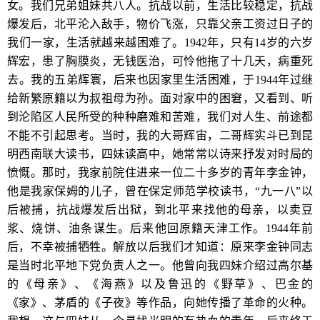
女。我们兄弟姐妹共八人。抗战以前，生活比较稳定，抗战
爆发后，北平沦入敌手，物价飞涨，只靠父亲工资过日子的
我们一家，生活就越来越困难了。1942年，只有14岁的六岁
辉宏，患了胸膜炎，无钱医治，可怜他拖了十几天，病重死
去。我的五弟辉寰，后来也因家里生活困难，于1944年过继
给新繁原籍以为叔祖母为孙。面对家中的困窘，又看到、听
到沦陷区人民所受的种种磨难和苦难，我们对人生、前途都
不能不引起思考。当时，我的大哥辉宙，二哥辉实斗已到昆
明西南联大读书，四妹读高中，她常常以诗来抒发对时局的
愤慨。那时，我家前院住进来一位二十多岁的青年李金钟，
他是我家保姆的儿子，曾在保定师范学校读书，“九一八”以
后被捕，抗战爆发后出狱，到北平来找他的母亲，以卖豆
浆、烧饼、油条谋生。后来他回原籍天津工作。1944年前
后，不幸被捕牺牲。解放以后我们才知道：原来李金钟同志
是当时北平地下党负责人之一。他曾向我四妹介绍过高尔基
的《母亲》、《海燕》以及鲁迅的《野草》、巴金的
《家》、茅盾的《子夜》等作品，向她传播了革命的火种。