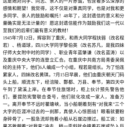
这是她对同学、同志、亲人的一片赤诚，包含着多么深厚的
感情和期望！我觉得，这不仅是对秉真同学，也是对我和更
多同学、亲人的鼓励和嘱托！48年了，这封遗信的意义和分
量确实是无法计量的！愿这封遗信能作为鼓励我们这一代以
至我们的后辈们最有意义的教材！
1945年7月12日，辉容到了重庆，和燕大同学程扶弱（改名程
若）、杨道球，四川大学同学黎伯英（改名苏凡，是我四妹
仔师大女附中时的同学）、职业青年蓝肇谦（改名蓝涛）以
及重庆中央大学的连登立汇合。在重庆中共南方局青委吴佩
纶的主持下，他们6人编成一个小组，程若是组长。为了怕连
累家人，四妹改名黄琪。7月15日早晨，他们由重庆朝天门码
头上船，顺流东下，经涪陵、鄷都、万县、奉节，第四天中
午到了黛溪上岸。在奉节住旅馆时，柜上伙计预先警告他
们，要提防宪警联合查号，他们就化妆成一家人，准备万
一。离开奉节不远时瞿塘峡，当小船朝着刻有“对我来”三个
大字的巨涯冲过去的一刹那，真使人心惊胆战！眼看就要粉
身碎骨了，一股急流却拖着小船从石崖边擦过。船工说：如
果不敢朝着“对我来”冲去，稍一歪斜就会撞着石崖或坠入巨