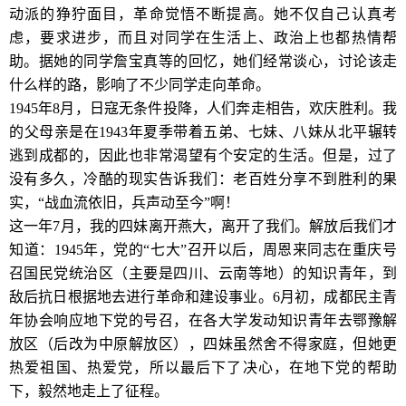
动派的狰狞面目，革命觉悟不断提高。她不仅自己认真考
虑，要求进步，而且对同学在生活上、政治上也都热情帮
助。据她的同学詹宝真等的回忆，她们经常谈心，讨论该走
什么样的路，影响了不少同学走向革命。
1945年8月，日寇无条件投降，人们奔走相告，欢庆胜利。我
的父母亲是在1943年夏季带着五弟、七妹、八妹从北平辗转
逃到成都的，因此也非常渴望有个安定的生活。但是，过了
没有多久，冷酷的现实告诉我们：老百姓分享不到胜利的果
实，“战血流依旧，兵声动至今”啊！
这一年7月，我的四妹离开燕大，离开了我们。解放后我们才
知道：1945年，党的“七大”召开以后，周恩来同志在重庆号
召国民党统治区（主要是四川、云南等地）的知识青年，到
敌后抗日根据地去进行革命和建设事业。6月初，成都民主青
年协会响应地下党的号召，在各大学发动知识青年去鄂豫解
放区（后改为中原解放区），四妹虽然舍不得家庭，但她更
热爱祖国、热爱党，所以最后下了决心，在地下党的帮助
下，毅然地走上了征程。