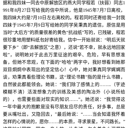
据和我四妹一同去中原解放区的燕大同学程若（扶弱）同志1
991年8月27日写给我的信中所说，他是1945年7月7日离校，
我四妹大约是7月10日左右离校的。程若同时还寄给我一封我
四妹于1945年7月9日写给她的同学吴秉真的遗信，原信是用
当时“大后方”的质量很差的黄色“抗战纸”写的，已残破，程若
很珍重地用塑料纸包好寄给我。信中一开始就说：“明后天就
要下乡”（即“去解放区”之意），还说“若不幸，就永远地回家
啦”，说明她对于此去万里征途的艰辛、危险，早有思想准
备，但她不悲观，在下面的“哈哈”两字中，我好想看到她那
双目炯炯中表现出的坚定信心！心中，她对秉真同学娓娓而
谈，劝秉真看些理论书籍，这“理论书籍”指的是什么书籍，
自然彼此都能领会。她说：“我们除了感情上的……..（字迹
模糊不清）活泼想象力的训练及美感的陶冶外（小说所给
的），也需要些面对现实的知识……”。她还说：“我觉得这
一年中最大的抱歉是没有尽朋友应尽的责任，好多事，总是
要从嘴吐出，又隐回去，”最后她说：“……当会知道我怀着
怎样的心情说的，愿你…….的本质，寻求景星，不问路长。”