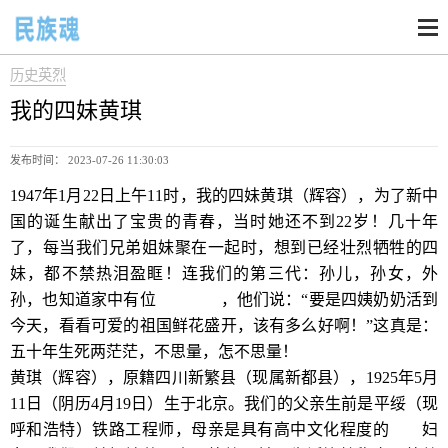
历史英烈
我的四妹黄琪
发布时间： 2023-07-26 11:30:03
1947年1月22日上午11时，我的四妹黄琪（辉容），为了新中
国的诞生献出了宝贵的青春，当时她还不到22岁！几十年
了，每当我们兄弟姐妹聚在一起时，想到已经壮烈牺牲的四
妹，都不禁热泪盈眶！连我们的第三代：孙儿，孙女，外
孙，也知道家中有位
革命烈士
，他们说：“要是四姨奶奶活到
今天，看看可爱的祖国鲜花盛开，该有多么好啊！”这真是：
五十年生死两茫茫，不思量，怎不思量！
黄琪（辉容），原籍四川新繁县（现属新都县），1925年5月
11日（阴历4月19日）生于北京。我们的父亲生前是平绥（现
呼和浩特）铁路工程师，母亲是具有高中文化程度的
知识
妇