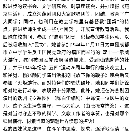
起进步的读书会、文学研究会、时事座谈会，并办墙报《燕
京生活》，成立海燕剧团和大家歌唱团等，团结、教育了广
大同学；同时，也利用在教会学校里有基督教“团契”的特
点，把进步师生组成一些小“团契”，开展宣传教育活动。我
四妹在校期间，参加了“启明”团契，积极参加学生运动，以
后被吸收加入“民协”。她曾参加1944年11月11日为声援成都
市立中学学生反击国民党政府的镇压而举行的“双十一”示威
大游行，慰问被国民党政府强迫抓来、受到残酷虐待的壮
丁，并于1945年纪念“五四”运动26周年举行的营火晚会上，
和崔嵬、杨兆麟同学演出活报剧《放下你的鞭子》晚会后又
参加了火炬游行。而对特务们的骚扰破坏，她和同学们针锋
相对地进行斗争，表现得十分顽强。此外，她还在海燕剧团
演出的话剧《岁寒图》（陈白尘编剧）中饰演一位医生的女
儿。这个医生清贫自守，一心为病人（由唐振常饰演）。这
是对当时守志不移的科学、文教工作者的李赞，也是对那个
狐鼠横行、豺狼当道的魑魅世界愤怒的控诉！
我的四妹就是这样，在斗争中思索、探求，逐渐地认清了反