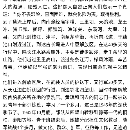
大的漩涡，船毁人亡。这好像大自然正向人们启示一个真
理：当你不畏艰险，直面困难，就会化险为夷，取得胜利。
到了黛流上岸后，向南途经庙宇槽、三里坝、天鹅池、龙王
冲、资丘镇、榔坪、都镇湾、渔洋关、东溪河、大堰、沣
县，又向北到枝江、津平、南至茅草街，再折向北进，于藕
池口附近过江，到达古长堤进人中原解放区。在这40多天的
行程中，除长江水路乘船外，主要是徒步跋涉，走千余里的
山路。他们越过重重高山，渡过条条江河，栉风沐雨，辛苦
备尝，但始终以坚强的毅力前进，表现出革命乐观主义精
神。
他们进入解放区后，在武装人员的护送下，又行军20多天，
从长江边曲折迂回的行进，到达鄂北四望山，当时中原解放
区首脑机关所在地的浆洗店。黄琪和同去的同志们一起被送
到青年干部训练班，学习了一个多月，这已是1945年的深秋
季节了。1945年10月底，部队从四望山转移到豫鄂一代的桐
柏，枣阳等地。青干班结束后，她被分配担任文化教员，随
军转战3个多月，做文化、群众、扩军、征粮等工作，足迹遍