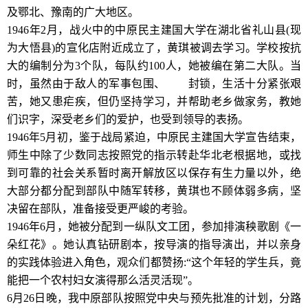
及鄂北、豫南的广大地区。
1946年2月，战火中的中原民主建国大学在湖北省礼山县(现
为大悟县)的宣化店附近成立了，黄琪被调去学习。学校按抗
大的编制分为3个队，每队约100人，她被编在第二大队。当
时，虽然由于敌人的军事包围、
经济
封锁，生活十分紧张艰
苦，她又患疟疾，但仍坚持学习，并帮助老乡做家务，教她
们识字，深受老乡们的爱护，也受到领导的表扬。
1946年5月初，鉴于战局紧迫，中原民主建国大学宣告结束，
师生中除了少数同志按照党的指示转赴华北老根据地，或找
到可靠的社会关系暂时离开解放区以保存有生力量以外，绝
大部分都分配到部队中随军转移，黄琪也不顾体弱多病，坚
决留在部队，准备接受更严峻的考验。
1946年6月，她被分配到一纵队文工团，参加排演秧歌剧《一
朵红花》。她认真钻研剧本，按导演的指导演出，并以亲身
的实践体验进入角色，观众们都赞扬:“这个年轻的学生兵，竟
能把一个农村妇女演得那么活灵活现”。
6月26日晚，我中原部队按照党中央与预先批准的计划，分路