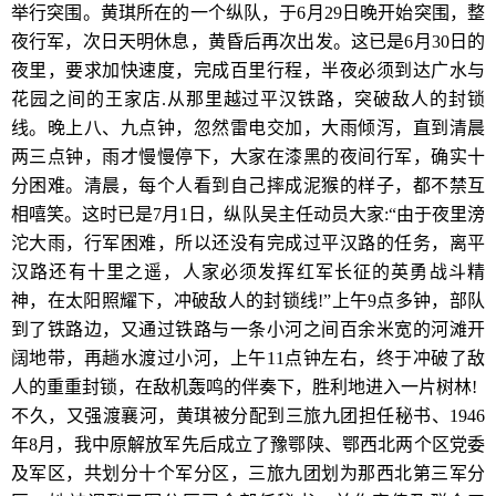
举行突围。黄琪所在的一个纵队，于6月29日晚开始突围，整
夜行军，次日天明休息，黄昏后再次出发。这已是6月30日的
夜里，要求加快速度，完成百里行程，半夜必须到达广水与
花园之间的王家店.从那里越过平汉铁路，突破敌人的封锁
线。晚上八、九点钟，忽然雷电交加，大雨倾泻，直到清晨
两三点钟，雨才慢慢停下，大家在漆黑的夜间行军，确实十
分困难。清晨，每个人看到自己摔成泥猴的样子，都不禁互
相嘻笑。这时已是7月1日，纵队吴主任动员大家:“由于夜里滂
沱大雨，行军困难，所以还没有完成过平汉路的任务，离平
汉路还有十里之遥，人家必须发挥红军长征的英勇战斗精
神，在太阳照耀下，冲破敌人的封锁线!”上午9点多钟，部队
到了铁路边，又通过铁路与一条小河之间百余米宽的河滩开
阔地带，再趟水渡过小河，上午11点钟左右，终于冲破了敌
人的重重封锁，在敌机轰鸣的伴奏下，胜利地进入一片树林!
不久，又强渡襄河，黄琪被分配到三旅九团担任秘书、1946
年8月，我中原解放军先后成立了豫鄂陕、鄂西北两个区党委
及军区，共划分十个军分区，三旅九团划为那西北第三军分