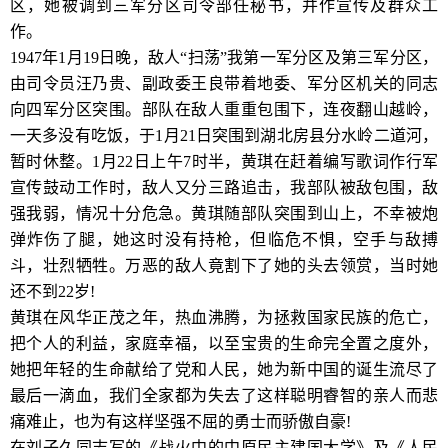
区，她被调到三军分区司令部任秘书，并作宣传及群众工
作。
1947年1月19日晚，敌人“扫荡”我第一军分区及第三军分区，
由司令员汪乃贵、副政委王良带着地委、军分区机关的同志
向四军分区突围。部队在敌人重重包围下，连夜翻山越岭，
一天多没有吃饭，于1月21日突围到湖北房县分水岭二道河，
暂时休整。1月22日上午7时半，黄琪在赶着编写歌词作行军
宣传鼓动工作时，敌人又分三路追击，我部队被敌包围，敌
强我弱，情况十分危急。黄琪随部队突围到山上，不幸被炮
弹炸伤了腿，她这时没有持枪，但临危不惧，空手与敌搏
斗，壮烈牺牲。万恶的敌人竟割下了她的头去领赏，当时她
还不到22岁!
黄琪在风华正茂之年，热血沸腾，为拯救国家民族的危亡，
把个人的利益，家庭幸福，以至宝贵的生命完全置之度外，
她把年轻的生命献给了党和人民，她为新中国的诞生流尽了
最后一滴血，我们全家都为失去了这样聪明睿智的亲人而悲
痛难止，也为有这样坚强不屈的勇士而骄傲自豪!
在刘子久同志写的《战火中的中原民主建国大学》及《人民