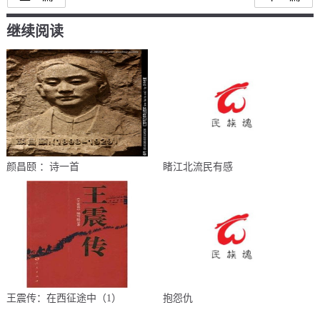
继续阅读
颜昌颐 ：诗一首
睹江北流民有感
王震传：在西征途中（1）
抱怨仇